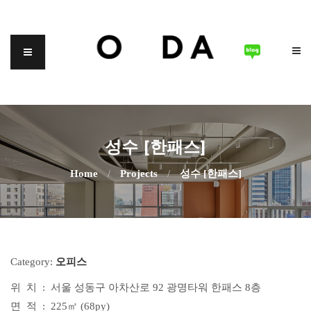
성수 [한패스]
Home
/
Projects
/
성수 [한패스]
Category:
오피스
위 치 : 서울 성동구 아차산로 92 광명타워 한패스 8층
면 적 : 225㎡ (68py)