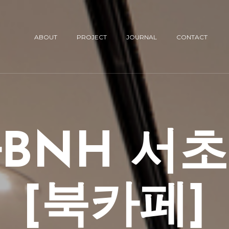
ABOUT
PROJECT
JOURNAL
CONTACT
BNH 서
[북카페]